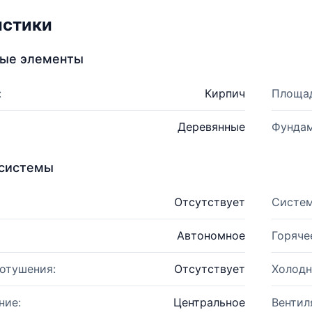
истики
ные элементы
:
Кирпич
Площад
Деревянные
Фундам
системы
Отсутствует
Систем
Автономное
Горяче
отушения:
Отсутствует
Холодн
ние:
Центральное
Вентил