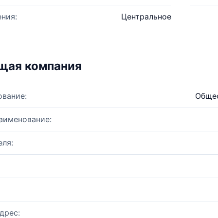
ния:
Центральное
щая компания
ование:
Общес
аименование:
ля:
дрес: