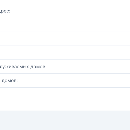
рес:
служиваемых домов:
 домов: