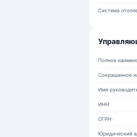
Система отопле
Управляю
Полное наимен
Сокращенное н
Имя руководите
ИНН:
ОГРН:
Юридический а