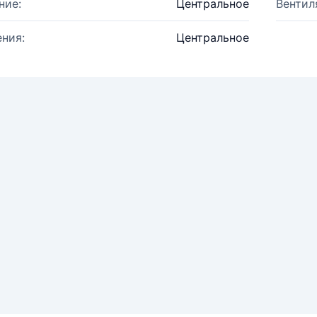
ние:
Центральное
Вентил
ния:
Центральное