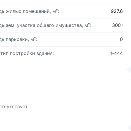
ь жилых помещений, м²:
927.6
ь зем. участка общего имущества, м²:
3001
ь парковки, м²:
0
 тип постройки здания:
1-444
отсутствует