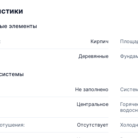
истики
ные элементы
:
Кирпич
Площад
Деревянные
Фундам
системы
Не заполнено
Систем
Центральное
Горяче
водосн
отушения:
Отсутствует
Холодн