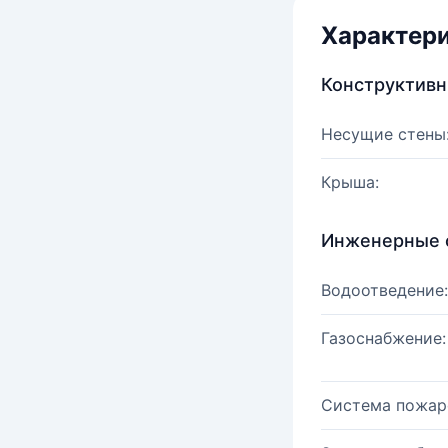
Характер
Конструктив
Несущие стены
Крыша:
Инженерные 
Водоотведение:
Газоснабжение:
Система пожар