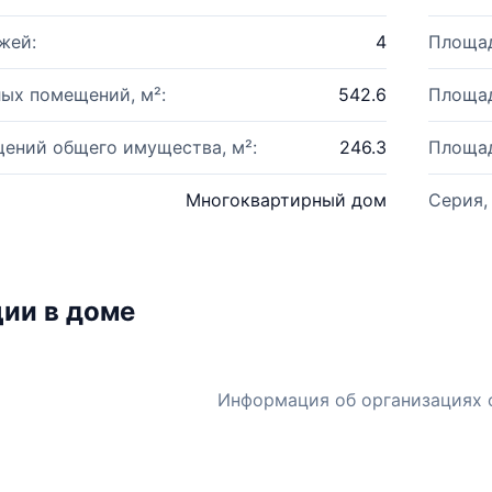
жей:
4
Площад
ых помещений, м²:
542.6
Площад
ений общего имущества, м²:
246.3
Площад
Многоквартирный дом
Серия,
ии в доме
Информация об организациях 