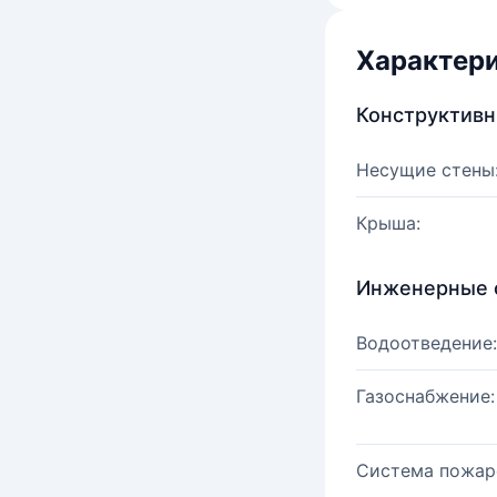
Характер
Конструктив
Несущие стены
Крыша:
Инженерные 
Водоотведение:
Газоснабжение:
Система пожар