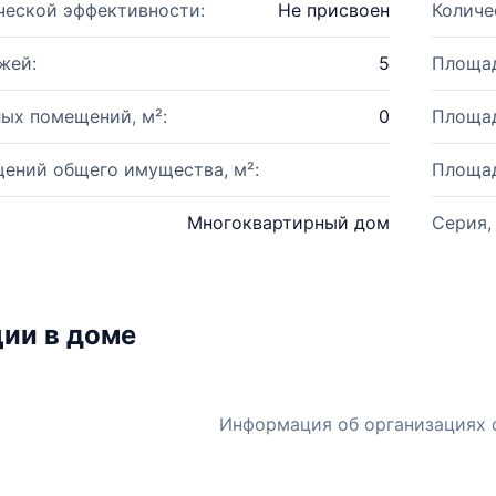
ческой эффективности:
Не присвоен
Количе
жей:
5
Площад
ых помещений, м²:
0
Площад
ений общего имущества, м²:
Площад
Многоквартирный дом
Серия,
ии в доме
Информация об организациях 