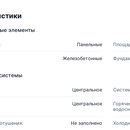
истики
ные элементы
:
Панельные
Площад
Железобетонные
Фундам
системы
Центральное
Систем
Центральное
Горяче
водосн
отушения:
Не заполнено
Холодн