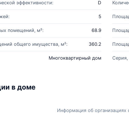
ческой эффективности:
D
Количе
жей:
5
Площад
ых помещений, м²:
68.9
Площад
ений общего имущества, м²:
360.2
Площад
Многоквартирный дом
Серия,
ии в доме
Информация об организациях 