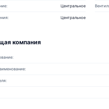
ние:
Центральное
Вентил
ния:
Центральное
щая компания
ование:
аименование:
ля: