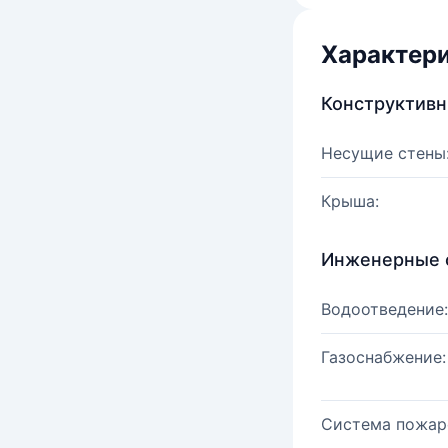
Характер
Конструктив
Несущие стены
Крыша:
Инженерные 
Водоотведение:
Газоснабжение:
Система пожар