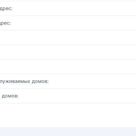
дрес:
рес:
служиваемых домов:
 домов: