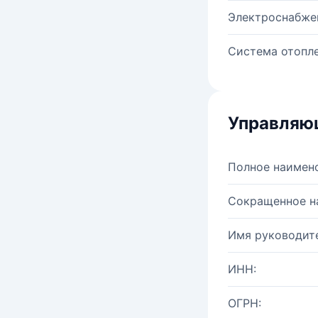
Электроснабже
Система отопле
Управляю
Полное наимен
Сокращенное н
Имя руководите
ИНН:
ОГРН: