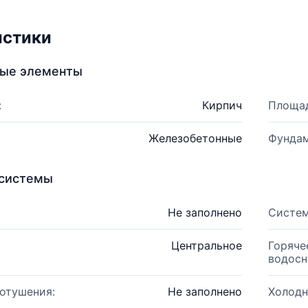
истики
ные элементы
:
Кирпич
Площад
Железобетонные
Фундам
системы
Не заполнено
Систем
Центральное
Горяче
водосн
отушения:
Не заполнено
Холодн