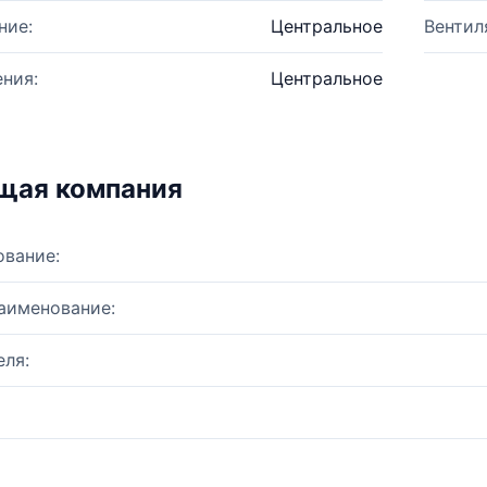
ние:
Центральное
Вентил
ния:
Центральное
щая компания
ование:
аименование:
ля: