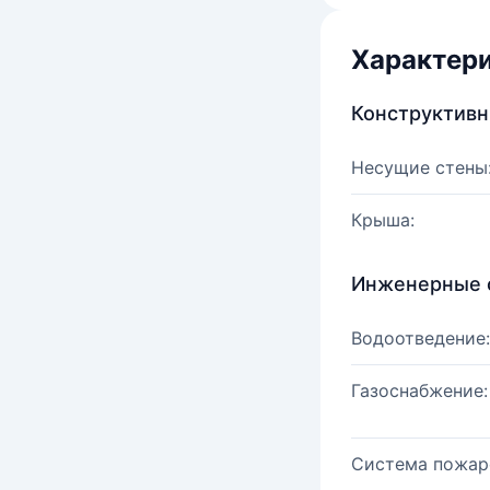
Характер
Конструктив
Несущие стены
Крыша:
Инженерные 
Водоотведение:
Газоснабжение:
Система пожар