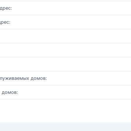
дрес:
рес:
служиваемых домов:
 домов: