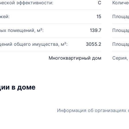
ческой эффективности:
C
Количе
жей:
15
Площад
ых помещений, м²:
139.7
Площад
ений общего имущества, м²:
3055.2
Площад
Многоквартирный дом
Серия,
ии в доме
Информация об организациях 