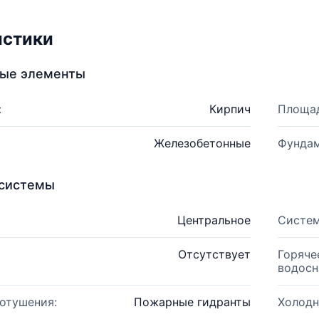
истики
ные элементы
:
Кирпич
Площад
Железобетонные
Фундам
системы
Центральное
Систем
Отсутствует
Горяче
водосн
отушения:
Пожарные гидранты
Холодн