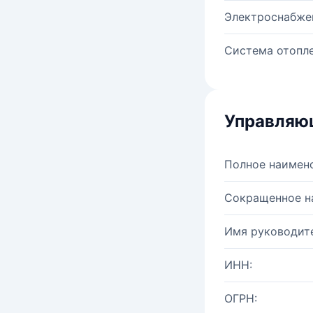
Электроснабже
Система отопле
Управляю
Полное наимен
Сокращенное н
Имя руководите
ИНН:
ОГРН: