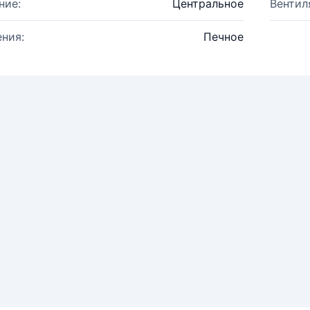
ние:
Центральное
Вентил
ния:
Печное