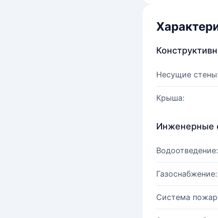
Характер
Конструктив
Несущие стены
Крыша:
Инженерные 
Водоотведение:
Газоснабжение:
Система пожар