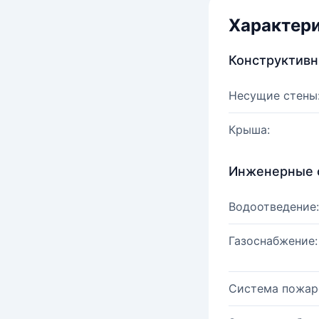
Характер
Конструктив
Несущие стены
Крыша:
Инженерные 
Водоотведение:
Газоснабжение:
Система пожар