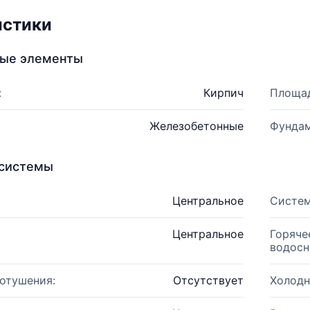
истики
ные элементы
:
Кирпич
Площад
Железобетонные
Фундам
системы
Центральное
Систем
Центральное
Горяче
водосн
отушения:
Отсутствует
Холодн