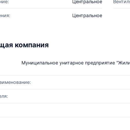
ние:
Центральное
Вентил
ния:
Центральное
щая компания
Муниципальное унитарное предприятие "Жил
аименование:
ля: