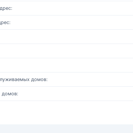
дрес:
рес:
служиваемых домов:
 домов: