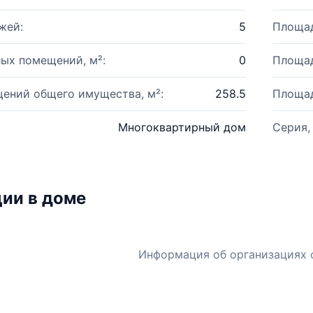
жей:
5
Площад
ых помещений, м²:
0
Площад
ений общего имущества, м²:
258.5
Площад
Многоквартирный дом
Серия,
ии в доме
Информация об организациях 