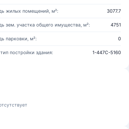
ь жилых помещений, м²:
3077.7
ь зем. участка общего имущества, м²:
4751
ь парковки, м²:
0
 тип постройки здания:
1-447С-5160
отсутствует