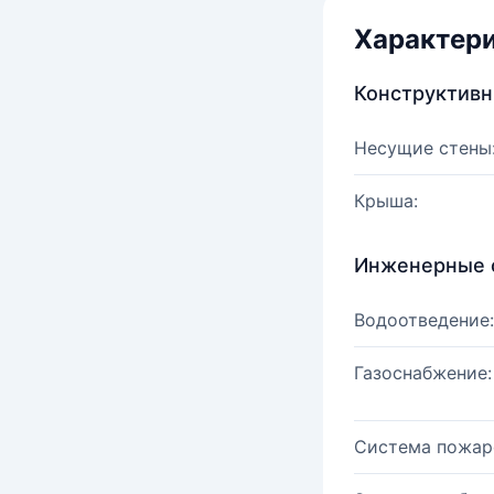
Характер
Конструктив
Несущие стены
Крыша:
Инженерные 
Водоотведение:
Газоснабжение:
Система пожар