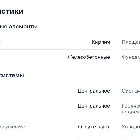
истики
ные элементы
:
Кирпич
Площад
Железобетонные
Фундам
системы
Центральное
Систем
Центральное
Горяче
водосн
отушения:
Отсутствует
Холодн