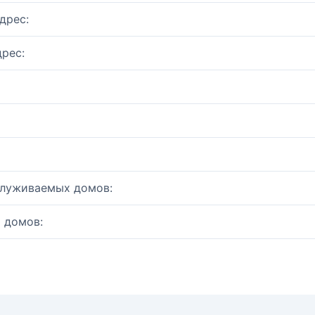
дрес:
рес:
служиваемых домов:
 домов: