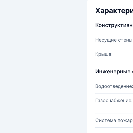
Характер
Конструктив
Несущие стены
Крыша:
Инженерные 
Водоотведение:
Газоснабжение:
Система пожар