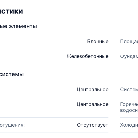
истики
ные элементы
:
Блочные
Площад
Железобетонные
Фундам
системы
Центральное
Систем
Центральное
Горяче
водосн
отушения:
Отсутствует
Холодн