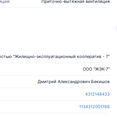
яция:
Приточно-вытяжная вентиляция
остью "Жилищно-эксплуатационный кооператив - 7"
ООО "ЖЭК-7"
Дмитрий Александрович Бекишов
4312148433
1134312001768