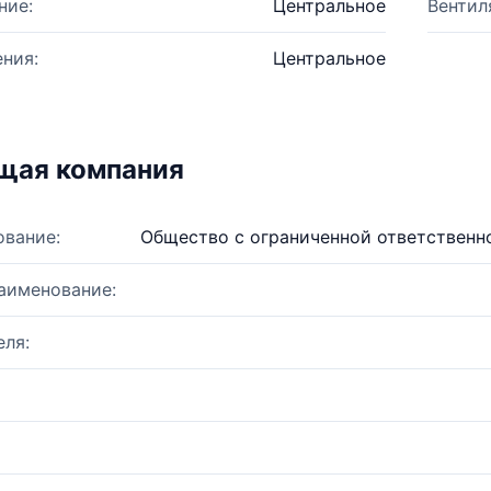
ние:
Центральное
Вентил
ния:
Центральное
щая компания
ование:
Общество с ограниченной ответственн
аименование:
ля: