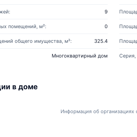
жей:
9
Площад
ых помещений, м²:
0
Площад
ений общего имущества, м²:
325.4
Площад
Многоквартирный дом
Серия,
ии в доме
Информация об организациях 