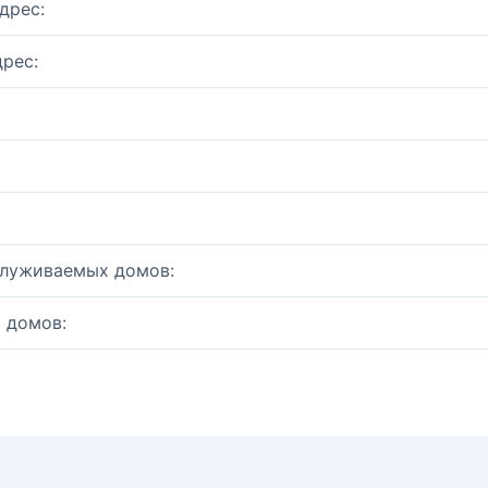
дрес:
рес:
служиваемых домов:
 домов: