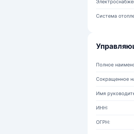
Электроснабже
Система отопле
Управляю
Полное наимен
Сокращенное н
Имя руководите
ИНН:
ОГРН: