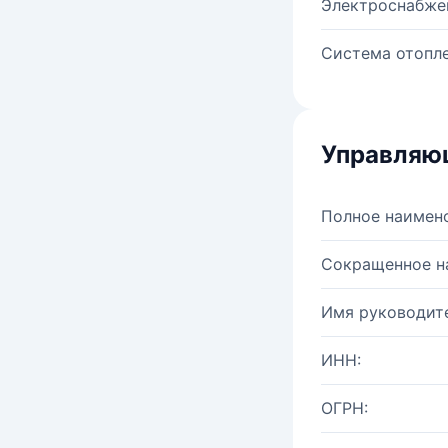
Электроснабже
Система отопле
Управляю
Полное наимен
Сокращенное н
Имя руководите
ИНН:
ОГРН: