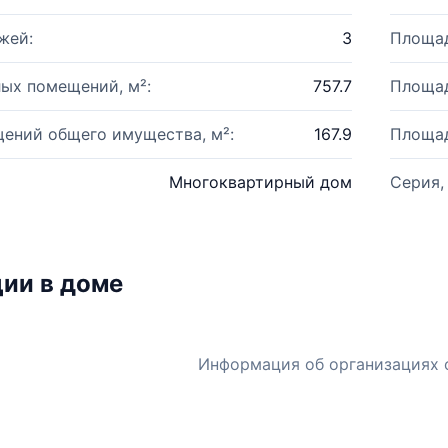
жей:
3
Площад
ых помещений, м²:
757.7
Площад
ений общего имущества, м²:
167.9
Площад
Многоквартирный дом
Серия,
ии в доме
Информация об организациях 