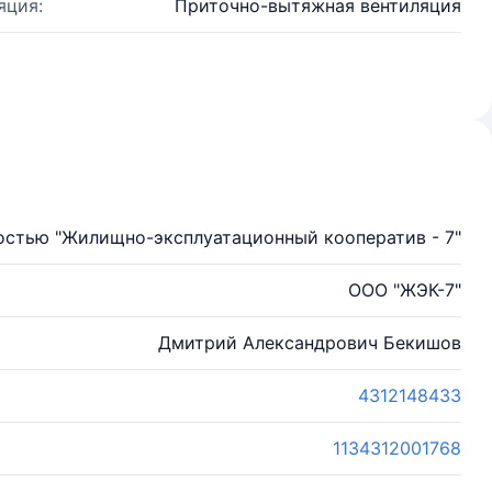
яция:
Приточно-вытяжная вентиляция
остью "Жилищно-эксплуатационный кооператив - 7"
ООО "ЖЭК-7"
Дмитрий Александрович Бекишов
4312148433
1134312001768