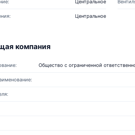
ние:
Центральное
Вентил
ния:
Центральное
щая компания
ование:
Общество с ограниченной ответственн
аименование:
ля: