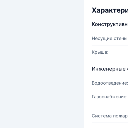
Характер
Конструктив
Несущие стены
Крыша:
Инженерные 
Водоотведение:
Газоснабжение:
Система пожар