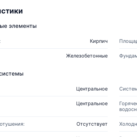
истики
ные элементы
:
Кирпич
Площад
Железобетонные
Фундам
системы
Центральное
Систем
Центральное
Горяче
водосн
отушения:
Отсутствует
Холодн