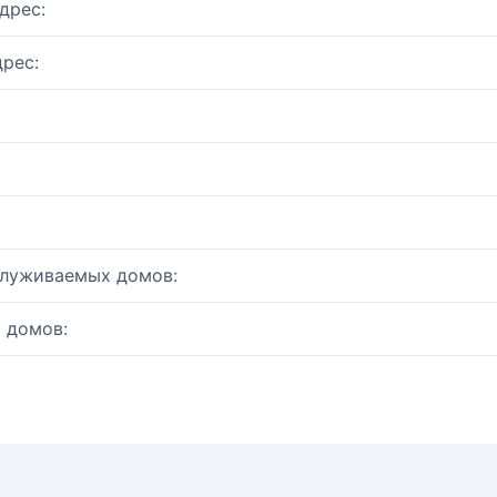
дрес:
рес:
служиваемых домов:
 домов: