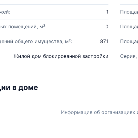
жей:
1
Площад
ых помещений, м²:
0
Площад
ений общего имущества, м²:
87.1
Площад
Жилой дом блокированной застройки
Серия,
ии в доме
Информация об организациях 