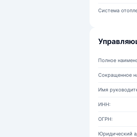
Система отопле
Управляю
Полное наимен
Сокращенное н
Имя руководите
ИНН:
ОГРН:
Юридический а