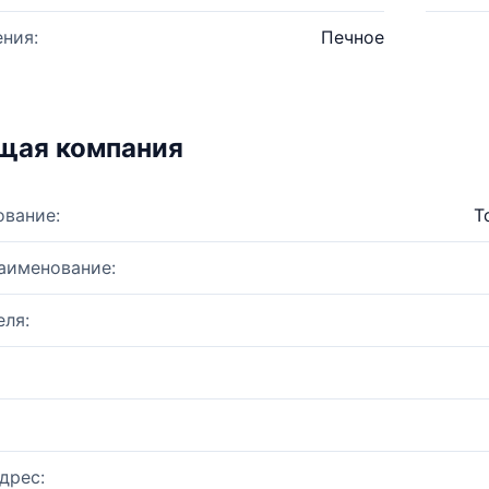
ния:
Печное
щая компания
ование:
Т
аименование:
ля:
дрес: