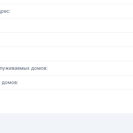
рес:
служиваемых домов:
 домов: