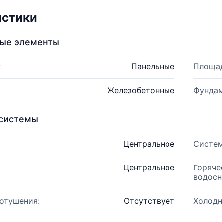
истики
ные элементы
:
Панельные
Площад
Железобетонные
Фундам
системы
Центральное
Систем
Центральное
Горяче
водосн
отушения:
Отсутствует
Холодн