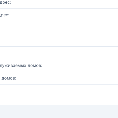
дрес:
рес:
служиваемых домов:
 домов: