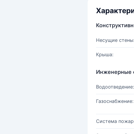
Характер
Конструктив
Несущие стены
Крыша:
Инженерные 
Водоотведение:
Газоснабжение:
Система пожар