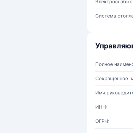
Электроснабже
Система отопле
Управляю
Полное наимен
Сокращенное н
Имя руководите
ИНН:
ОГРН: