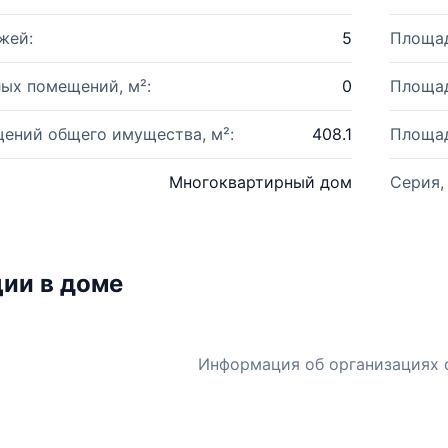
жей:
5
Площад
ых помещений, м²:
0
Площад
ений общего имущества, м²:
408.1
Площад
Многоквартирный дом
Серия,
ии в доме
Информация об организациях 