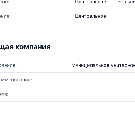
ние:
Центральное
Вентил
ния:
Центральное
щая компания
ование:
Муниципальное унитарное
аименование:
ля: