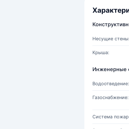
Характер
Конструктив
Несущие стены
Крыша:
Инженерные 
Водоотведение:
Газоснабжение:
Система пожар