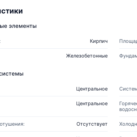
истики
ные элементы
:
Кирпич
Площад
Железобетонные
Фундам
системы
Центральное
Систем
Центральное
Горяче
водосн
отушения:
Отсутствует
Холодн