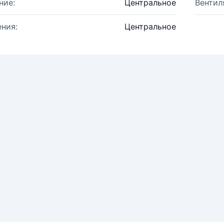
ние:
Центральное
Вентил
ния:
Центральное