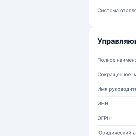
Система отопле
Управляю
Полное наимен
Сокращенное н
Имя руководите
ИНН:
ОГРН:
Юридический а