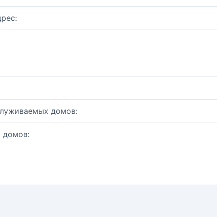
рес:
служиваемых домов:
 домов: