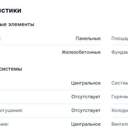
истики
ные элементы
:
Панельные
Площад
Железобетонные
Фундам
системы
Центральное
Систем
Отсутствует
Горяче
отушения:
Отсутствует
Холодн
ние:
Центральное
Вентил