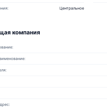
ния:
Центральное
щая компания
ование:
аименование:
ля:
дрес: