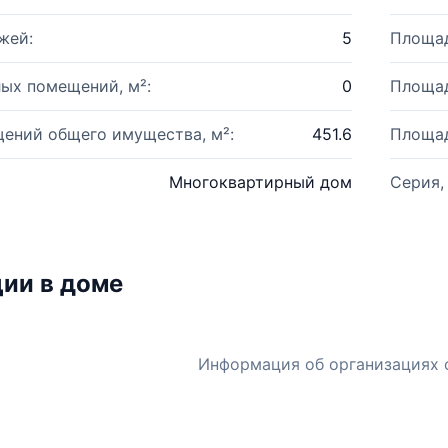
жей:
5
Площад
ых помещений, м²:
0
Площад
ений общего имущества, м²:
451.6
Площад
Многоквартирный дом
Серия,
ии в доме
Информация об организациях 