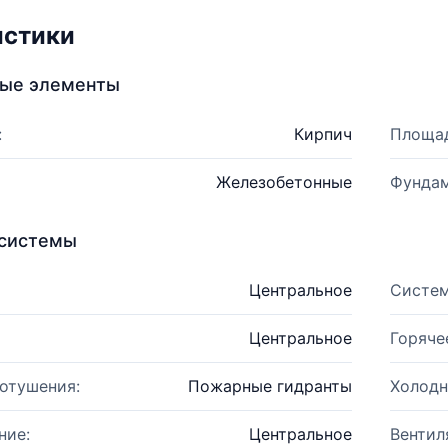
истики
ные элементы
:
Кирпич
Площад
Железобетонные
Фундам
системы
Центральное
Систем
Центральное
Горяче
отушения:
Пожарные гидранты
Холодн
ние:
Центральное
Вентил