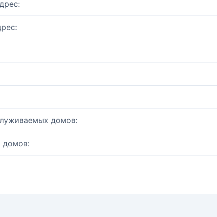
дрес:
рес:
служиваемых домов:
 домов: