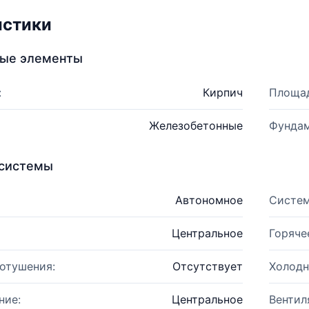
истики
ные элементы
:
Кирпич
Площад
Железобетонные
Фундам
системы
Автономное
Систем
Центральное
Горяче
отушения:
Отсутствует
Холодн
ние:
Центральное
Вентил