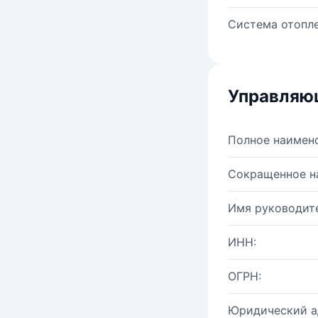
Система отопле
Управляю
Полное наимен
Сокращенное н
Имя руководите
ИНН:
ОГРН:
Юридический а