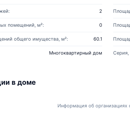
жей:
2
Площад
ых помещений, м²:
0
Площад
ений общего имущества, м²:
60.1
Площад
Многоквартирный дом
Серия,
ии в доме
Информация об организациях 