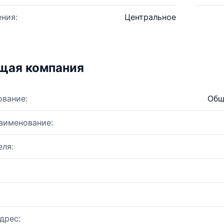
ния:
Центральное
щая компания
ование:
Общ
аименование:
ля:
дрес: