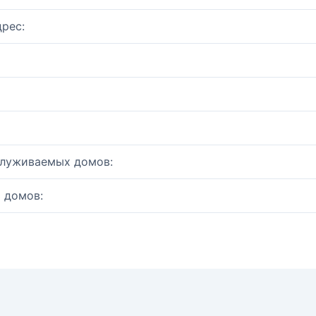
рес:
служиваемых домов:
 домов: