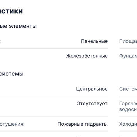
истики
ные элементы
:
Панельные
Площад
Железобетонные
Фундам
системы
Центральное
Систем
Отсутствует
Горяче
водосн
отушения:
Пожарные гидранты
Холодн