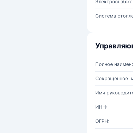
Электроснабже
Система отопле
Управляю
Полное наимен
Сокращенное н
Имя руководите
ИНН:
ОГРН: