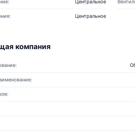
ние:
Центральное
Вентил
ния:
Центральное
щая компания
ование:
О
аименование:
ля: