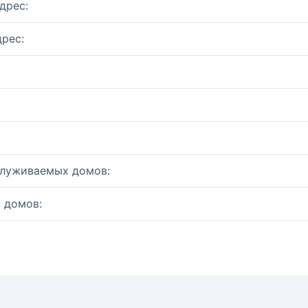
дрес:
рес:
служиваемых домов:
 домов: