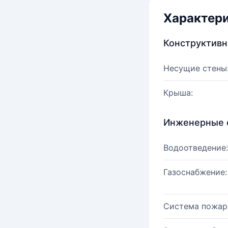
Характер
Конструктив
Несущие стены
Крыша:
Инженерные 
Водоотведение:
Газоснабжение:
Система пожар