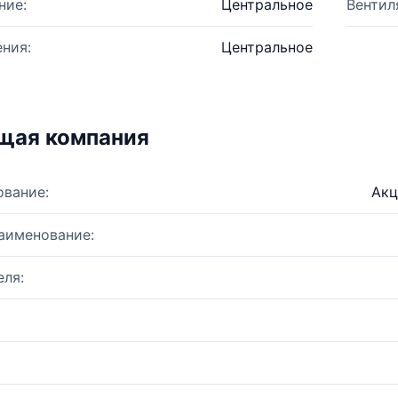
ние:
Центральное
Вентил
ния:
Центральное
щая компания
ование:
Акц
аименование:
ля: