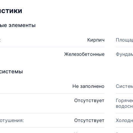
истики
ные элементы
:
Кирпич
Площад
Железобетонные
Фундам
системы
Не заполнено
Систем
Отсутствует
Горяче
водосн
отушения:
Отсутствует
Холодн