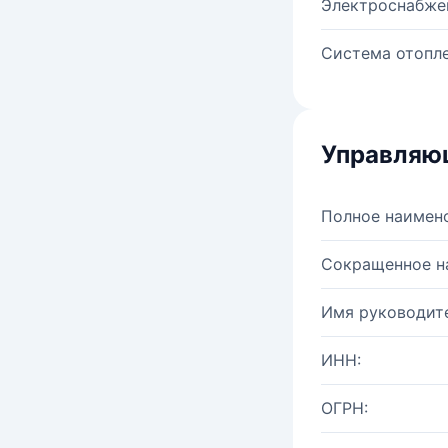
Электроснабже
Система отопле
Управляю
Полное наимен
Сокращенное н
Имя руководите
ИНН:
ОГРН: