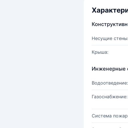
Характер
Конструктив
Несущие стены
Крыша:
Инженерные 
Водоотведение:
Газоснабжение:
Система пожар