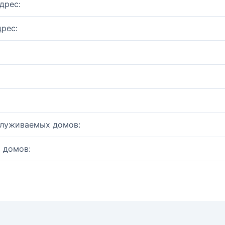
дрес:
рес:
служиваемых домов:
 домов: