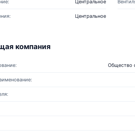
ние:
Центральное
Вентил
ния:
Центральное
щая компания
ование:
Общество с
аименование:
ля: