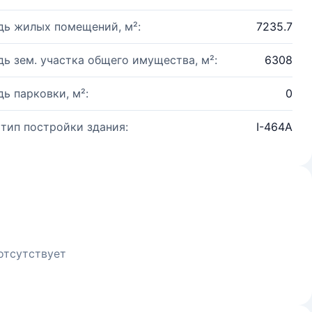
ь жилых помещений, м²:
7235.7
ь зем. участка общего имущества, м²:
6308
ь парковки, м²:
0
 тип постройки здания:
I-464А
отсутствует