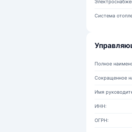
Электроснабже
Система отопле
Управляю
Полное наимен
Сокращенное н
Имя руководите
ИНН:
ОГРН: