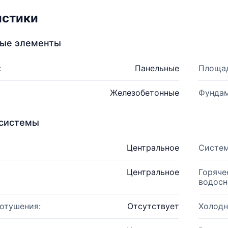
истики
ные элементы
:
Панельные
Площад
Железобетонные
Фундам
системы
Центральное
Систем
Центральное
Горяче
водосн
отушения:
Отсутствует
Холодн