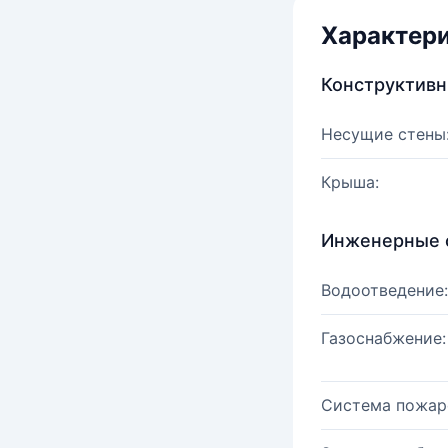
Характер
Конструктив
Несущие стены
Крыша:
Инженерные 
Водоотведение:
Газоснабжение:
Система пожар