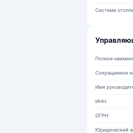
Система отопле
Управляю
Полное наимен
Сокращенное н
Имя руководите
ИНН:
ОГРН:
Юридический а