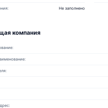
ния:
Не заполнено
щая компания
ование:
аименование:
ля:
дрес: