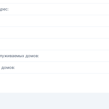
рес:
служиваемых домов:
 домов: