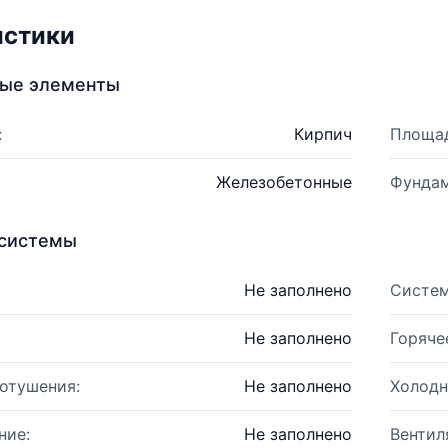
истики
ные элементы
:
Кирпич
Площад
Железобетонные
Фундам
системы
Не заполнено
Систем
Не заполнено
Горяче
отушения:
Не заполнено
Холодн
ние:
Не заполнено
Вентил