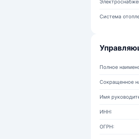
Электроснабже
Система отопле
Управляю
Полное наимен
Сокращенное н
Имя руководите
ИНН:
ОГРН: