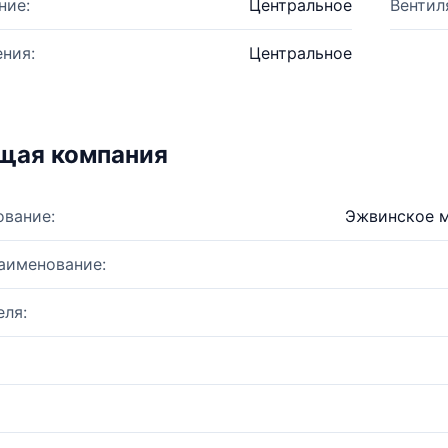
ние:
Центральное
Вентил
ния:
Центральное
щая компания
ование:
Эжвинское м
аименование:
ля: