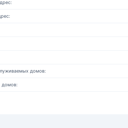
дрес:
рес:
служиваемых домов:
 домов: