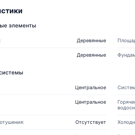
истики
ные элементы
:
Деревянные
Площад
Деревянные
Фундам
системы
Центральное
Систем
Центральное
Горяче
водосн
отушения:
Отсутствует
Холодн