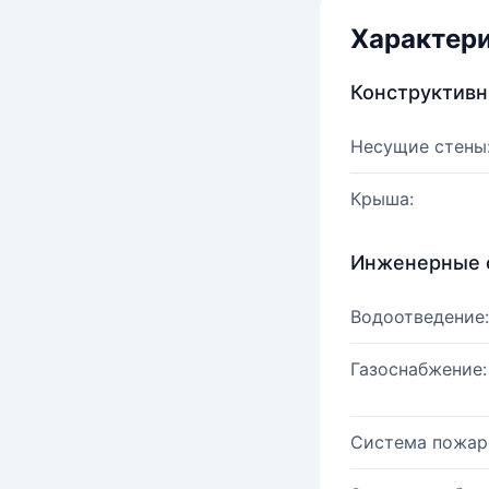
Характер
Конструктив
Несущие стены
Крыша:
Инженерные 
Водоотведение:
Газоснабжение:
Система пожар