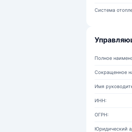
Система отопле
Управляю
Полное наимен
Сокращенное н
Имя руководите
ИНН:
ОГРН:
Юридический а