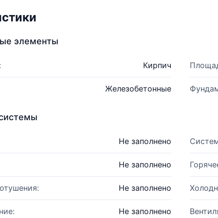
истики
ные элементы
:
Кирпич
Площад
Железобетонные
Фундам
системы
Не заполнено
Систем
Не заполнено
Горяче
отушения:
Не заполнено
Холодн
ние:
Не заполнено
Вентил