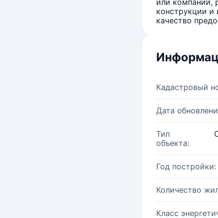
или компаний, 
конструкции и 
качество предо
Информац
Кадастровый н
Дата обновлени
Тип
объекта:
Год постройки:
Количество жи
Класс энергети