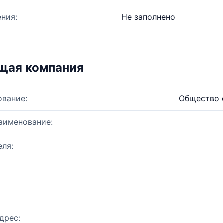
ния:
Не заполнено
щая компания
ование:
Общество 
аименование:
ля:
дрес: