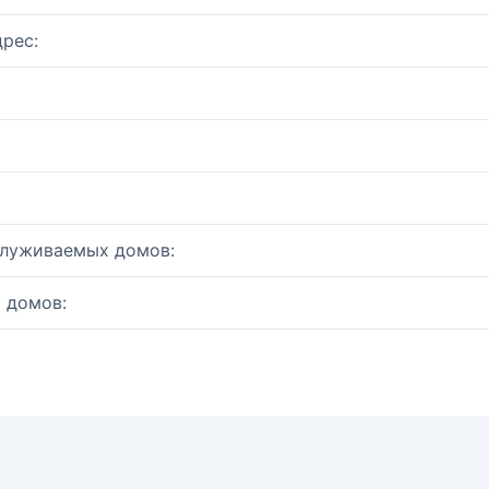
рес:
служиваемых домов:
 домов: