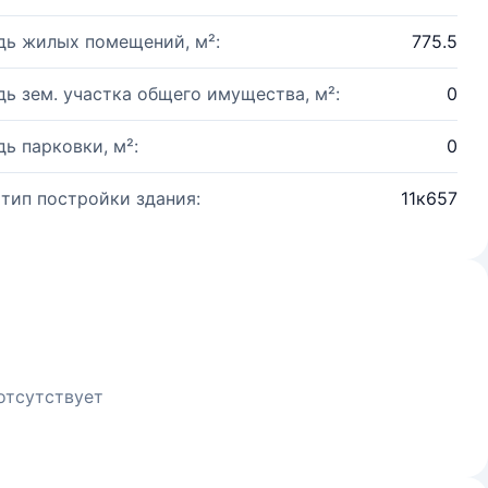
ь жилых помещений, м²:
775.5
ь зем. участка общего имущества, м²:
0
ь парковки, м²:
0
 тип постройки здания:
11к657
отсутствует