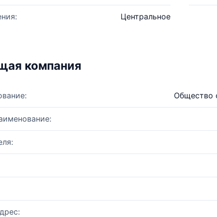
ния:
Центральное
щая компания
ование:
Общество 
аименование:
ля:
дрес: