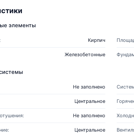
истики
ные элементы
:
Кирпич
Площад
Железобетонные
Фундам
системы
Не заполнено
Систем
Центральное
Горяче
отушения:
Не заполнено
Холодн
ние:
Центральное
Вентил