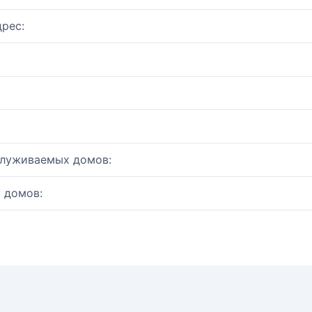
рес:
служиваемых домов:
 домов: