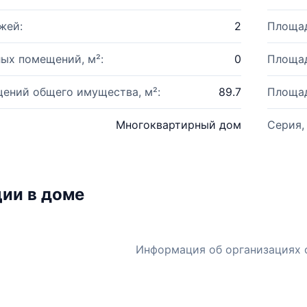
жей:
2
Площад
ых помещений, м²:
0
Площад
ений общего имущества, м²:
89.7
Площад
Многоквартирный дом
Серия,
ии в доме
Информация об организациях 