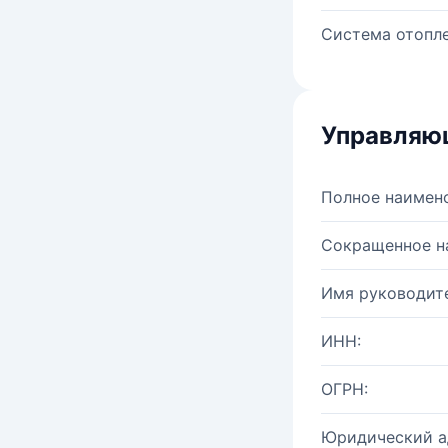
Система отопле
Управляю
Полное наимен
Сокращенное н
Имя руководите
ИНН:
ОГРН:
Юридический а