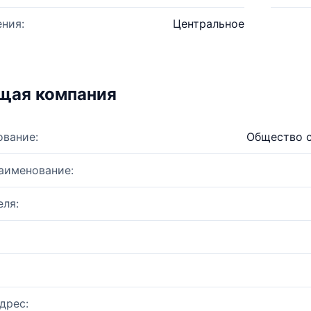
ния:
Центральное
щая компания
ование:
Общество с
аименование:
ля:
дрес: