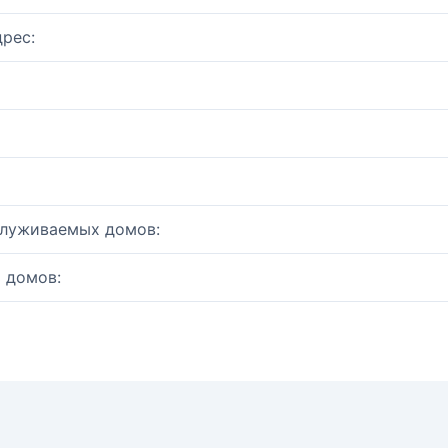
рес:
служиваемых домов:
 домов: