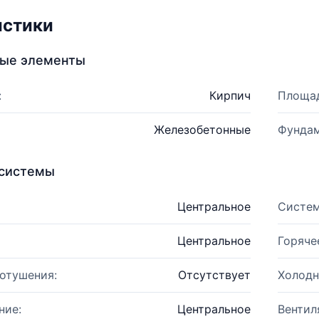
истики
ные элементы
:
Кирпич
Площад
Железобетонные
Фундам
системы
Центральное
Систем
Центральное
Горяче
отушения:
Отсутствует
Холодн
ние:
Центральное
Вентил