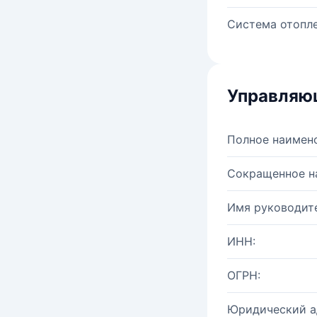
Система отопле
Управляю
Полное наимен
Сокращенное н
Имя руководите
ИНН:
ОГРН:
Юридический а