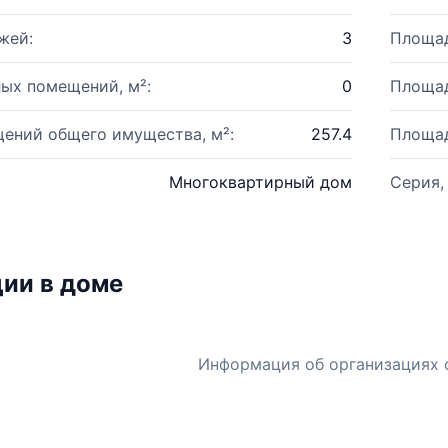
жей:
3
Площад
ых помещений, м²:
0
Площад
ений общего имущества, м²:
257.4
Площад
Многоквартирный дом
Серия,
ии в доме
Информация об организациях 