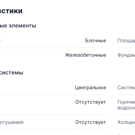
истики
ные элементы
:
Блочные
Площад
Железобетонные
Фундам
системы
Центральное
Систем
Отсутствует
Горяче
водосн
отушения:
Отсутствует
Холодн