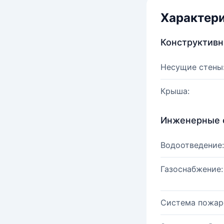
Характер
Конструктив
Несущие стены
Крыша:
Инженерные 
Водоотведение:
Газоснабжение:
Система пожар