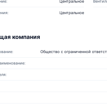
ние:
Центральное
Вентил
ния:
Центральное
щая компания
ование:
Общество с ограниченной ответс
аименование:
ля: