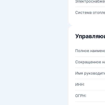
Электроснабже
Система отопле
Управляю
Полное наимен
Сокращенное н
Имя руководите
ИНН:
ОГРН: