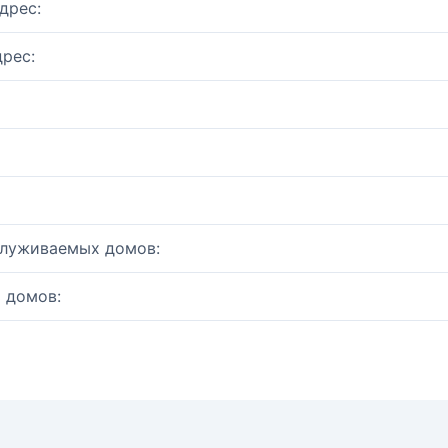
дрес:
рес:
служиваемых домов:
 домов: