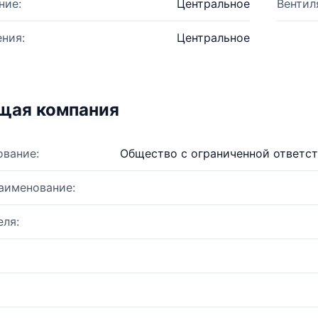
ние:
Центральное
Вентил
ния:
Центральное
щая компания
ование:
Общество с ограниченной ответс
аименование:
ля: