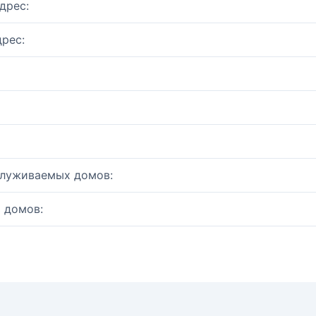
дрес:
рес:
служиваемых домов:
 домов: