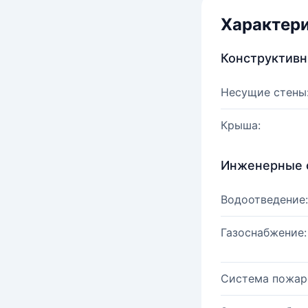
Характер
Конструктив
Несущие стены
Крыша:
Инженерные 
Водоотведение:
Газоснабжение:
Система пожар