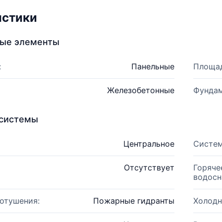
истики
ные элементы
:
Панельные
Площад
Железобетонные
Фундам
системы
Центральное
Систем
Отсутствует
Горяче
водосн
отушения:
Пожарные гидранты
Холодн