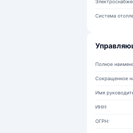
Электроснабже
Система отопле
Управляю
Полное наимен
Сокращенное н
Имя руководите
ИНН:
ОГРН: