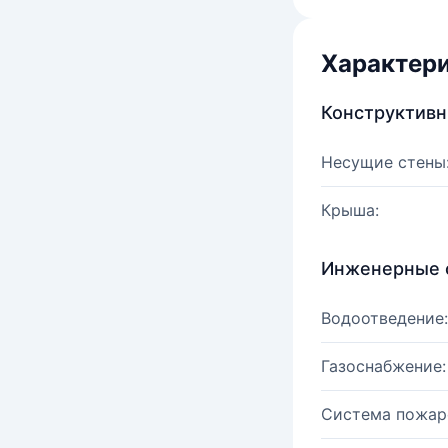
Характер
Конструктив
Несущие стены
Крыша:
Инженерные 
Водоотведение:
Газоснабжение:
Система пожар