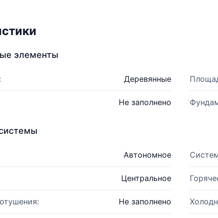
истики
ные элементы
:
Деревянные
Площад
Не заполнено
Фундам
системы
Автономное
Систем
Центральное
Горяче
отушения:
Не заполнено
Холодн