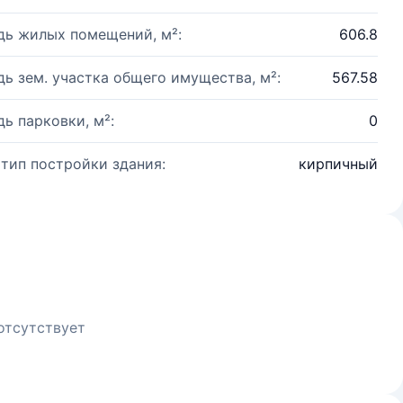
ь жилых помещений, м²:
606.8
ь зем. участка общего имущества, м²:
567.58
ь парковки, м²:
0
 тип постройки здания:
кирпичный
отсутствует