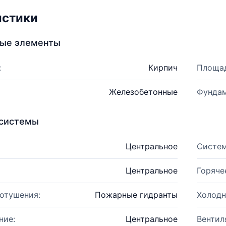
истики
ные элементы
:
Кирпич
Площад
Железобетонные
Фундам
системы
Центральное
Систем
Центральное
Горяче
отушения:
Пожарные гидранты
Холодн
ние:
Центральное
Вентил