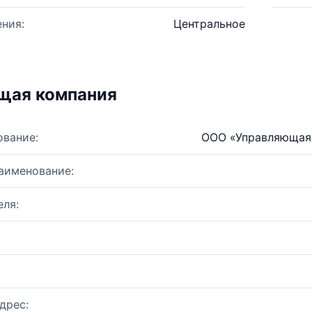
ния:
Центральное
щая компания
ование:
ООО «Управляющая
аименование:
ля:
дрес: