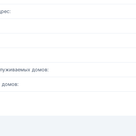
рес:
служиваемых домов:
 домов: