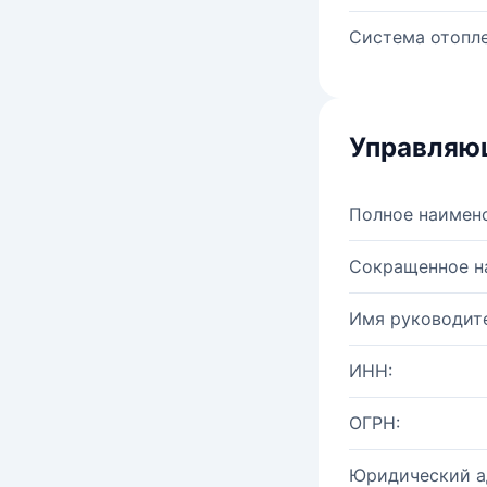
Система отопле
Управляю
Полное наимен
Сокращенное н
Имя руководите
ИНН:
ОГРН:
Юридический а