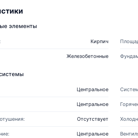
истики
ные элементы
:
Кирпич
Площад
Железобетонные
Фундам
системы
Центральное
Систем
Центральное
Горяче
отушения:
Отсутствует
Холодн
ние:
Центральное
Вентил