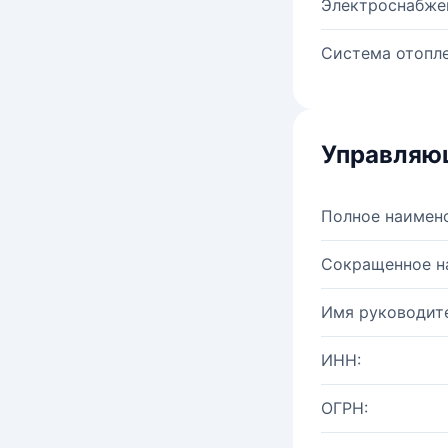
Электроснабже
Система отопле
Управляю
Полное наимен
Сокращенное н
Имя руководите
ИНН:
ОГРН: