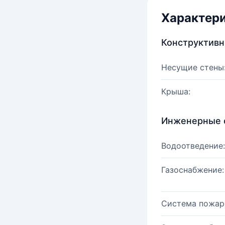
Характер
Конструктив
Несущие стены
Крыша:
Инженерные 
Водоотведение:
Газоснабжение:
Система пожар