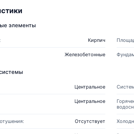
истики
ные элементы
:
Кирпич
Площад
Железобетонные
Фундам
системы
Центральное
Систем
Центральное
Горяче
водосн
отушения:
Отсутствует
Холодн