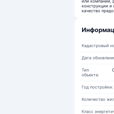
или компаний, 
конструкции и 
качество предо
Информац
Кадастровый н
Дата обновлени
Тип
объекта:
Год постройки:
Количество жи
Класс энергети