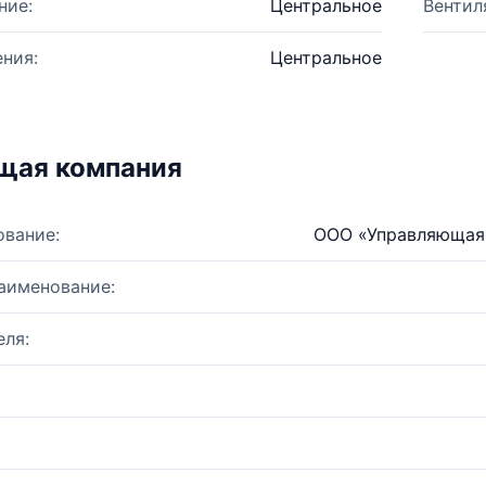
ние:
Центральное
Вентил
ния:
Центральное
щая компания
ование:
ООО «Управляющая
аименование:
ля: