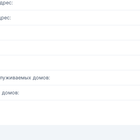
дрес:
рес:
служиваемых домов:
 домов: