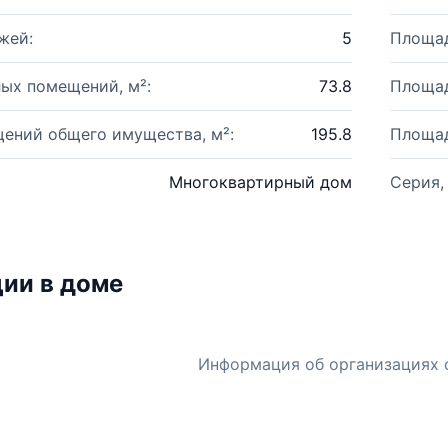
жей:
5
Площад
ых помещений, м²:
73.8
Площад
ений общего имущества, м²:
195.8
Площад
Многоквартирный дом
Серия,
ии в доме
Информация об организациях 