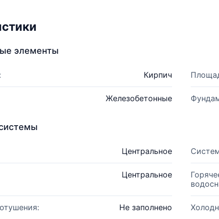
истики
ные элементы
:
Кирпич
Площад
Железобетонные
Фундам
системы
Центральное
Систем
Центральное
Горяче
водосн
отушения:
Не заполнено
Холодн