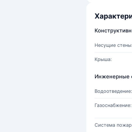
Характер
Конструктив
Несущие стены
Крыша:
Инженерные 
Водоотведение:
Газоснабжение:
Система пожар