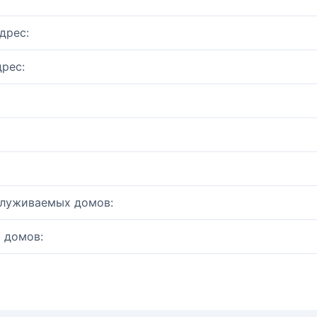
дрес:
рес:
служиваемых домов:
 домов: