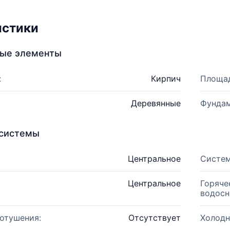
истики
ные элементы
:
Кирпич
Площад
Деревянные
Фундам
системы
Центральное
Систем
Центральное
Горяче
водосн
отушения:
Отсутствует
Холодн