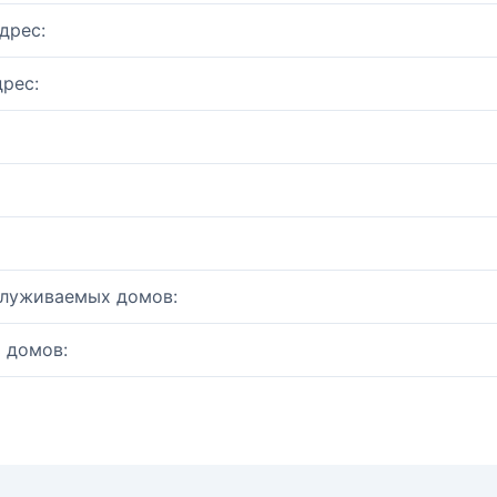
дрес:
рес:
служиваемых домов:
 домов: