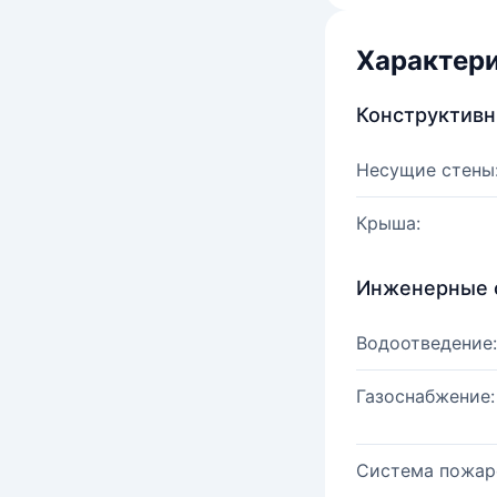
Характер
Конструктив
Несущие стены
Крыша:
Инженерные 
Водоотведение:
Газоснабжение:
Система пожар