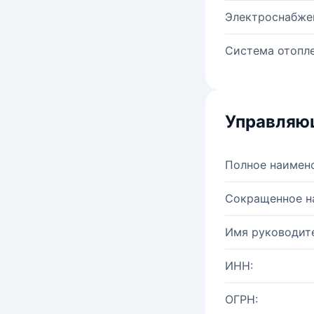
Электроснабже
Система отопле
Управляю
Полное наимен
Сокращенное н
Имя руководите
ИНН:
ОГРН: