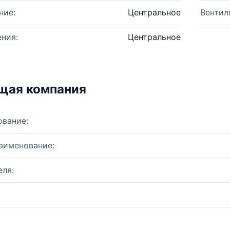
ние:
Центральное
Вентил
ния:
Центральное
щая компания
ование:
аименование:
ля: