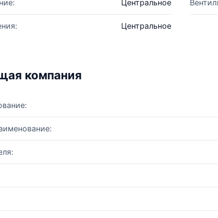
ние:
Центральное
Вентил
ния:
Центральное
щая компания
ование:
аименование:
ля: