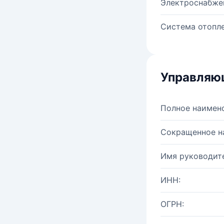
Электроснабже
Система отопле
Управляю
Полное наимен
Сокращенное н
Имя руководите
ИНН:
ОГРН: