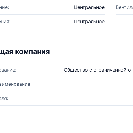
ние:
Центральное
Вентил
ния:
Центральное
щая компания
ование:
Общество с ограниченной о
аименование:
ля: