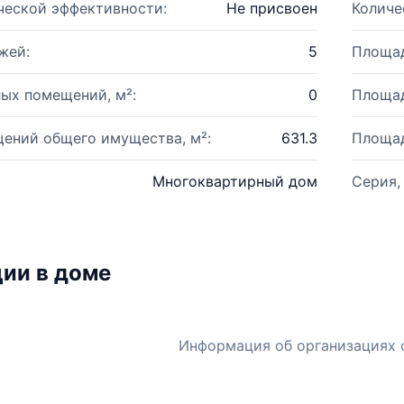
ческой эффективности:
Не присвоен
Количе
жей:
5
Площад
ых помещений, м²:
0
Площад
ений общего имущества, м²:
631.3
Площад
Многоквартирный дом
Серия,
ии в доме
Информация об организациях 