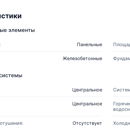
истики
ные элементы
:
Панельные
Площад
Железобетонные
Фундам
системы
Центральное
Систем
Центральное
Горяче
водосн
отушения:
Отсутствует
Холодн