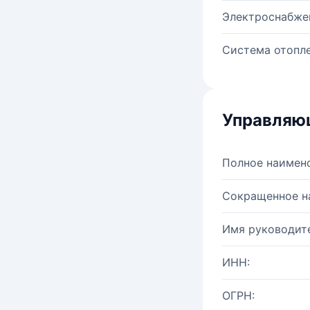
Электроснабже
Система отопле
Управляю
Полное наимен
Сокращенное н
Имя руководите
ИНН:
ОГРН: