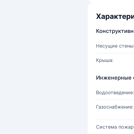
Характер
Конструктив
Несущие стены
Крыша:
Инженерные 
Водоотведение:
Газоснабжение:
Система пожар