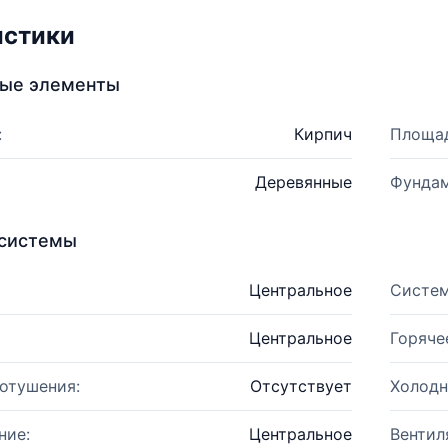
истики
ные элементы
:
Кирпич
Площад
Деревянные
Фундам
системы
Центральное
Систем
Центральное
Горяче
отушения:
Отсутствует
Холодн
ние:
Центральное
Вентил