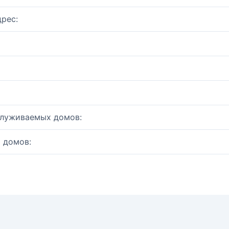
рес:
служиваемых домов:
 домов: