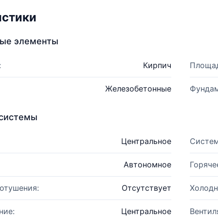
истики
ные элементы
:
Кирпич
Площад
Железобетонные
Фундам
системы
Центральное
Систем
Автономное
Горяче
отушения:
Отсутствует
Холодн
ние:
Центральное
Вентил