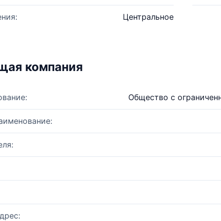
ния:
Центральное
щая компания
ование:
Общество с ограничен
аименование:
ля:
дрес: