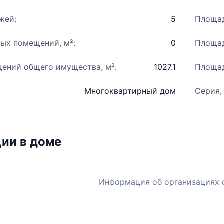
жей:
5
Площад
ых помещений, м²:
0
Площад
ений общего имущества, м²:
1027.1
Площад
Многоквартирный дом
Серия,
ии в доме
Информация об организациях 