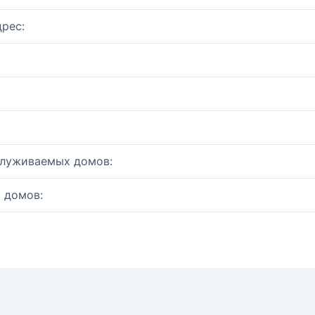
рес:
служиваемых домов:
 домов: