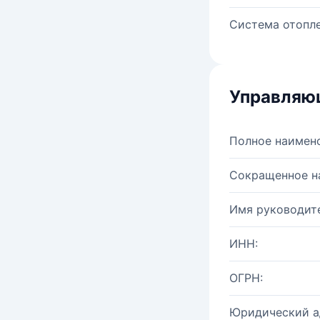
Система отопле
Управляю
Полное наимен
Сокращенное н
Имя руководите
ИНН:
ОГРН:
Юридический а