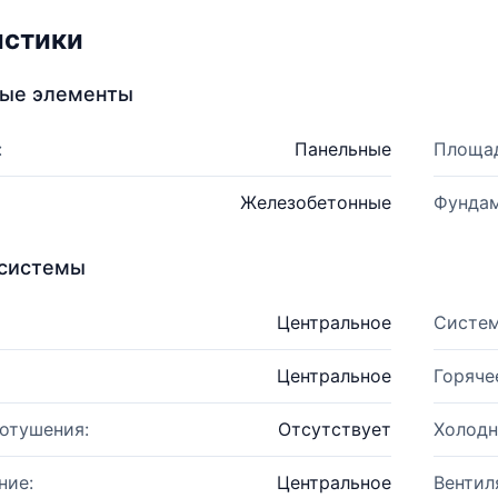
истики
ные элементы
:
Панельные
Площад
Железобетонные
Фундам
системы
Центральное
Систем
Центральное
Горяче
отушения:
Отсутствует
Холодн
ние:
Центральное
Вентил