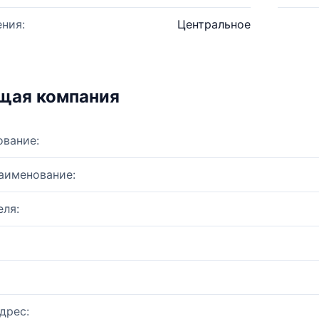
ния:
Центральное
щая компания
ование:
аименование:
ля:
дрес: