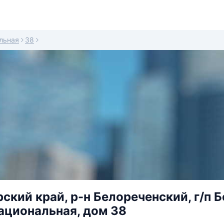
льная
38
ский край, р-н Белореченский, г/п Б
ациональная, дом 38