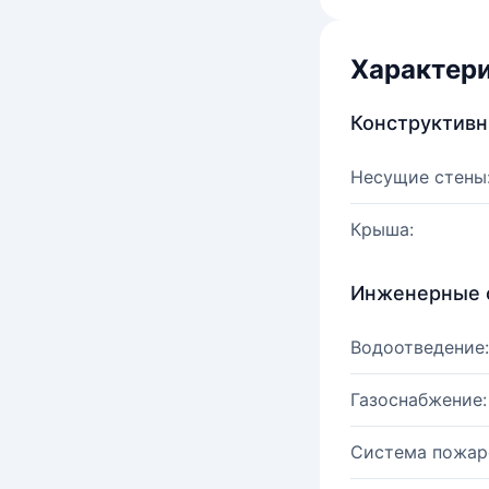
Характер
Конструктив
Несущие стены
Крыша:
Инженерные 
Водоотведение:
Газоснабжение:
Система пожар