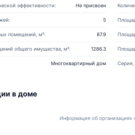
ческой эффективности:
Не присвоен
Количе
жей:
5
Площад
ых помещений, м²:
87.9
Площад
ений общего имущества, м²:
1286.3
Площад
Многоквартирный дом
Серия,
ии в доме
Информация об организациях 