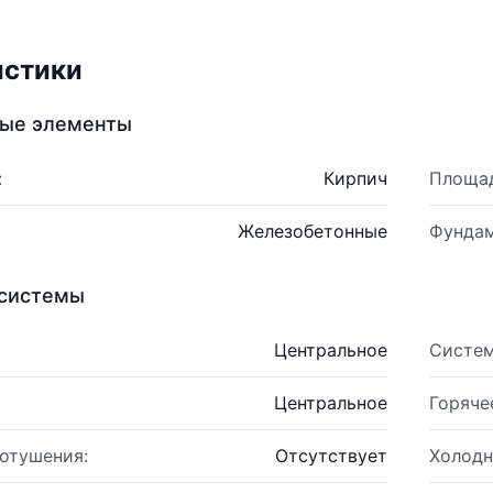
истики
ные элементы
:
Кирпич
Площад
Железобетонные
Фундам
системы
Центральное
Систем
Центральное
Горяче
отушения:
Отсутствует
Холодн