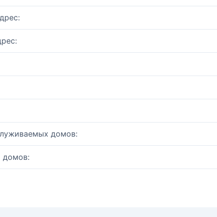
дрес:
рес:
служиваемых домов:
 домов: