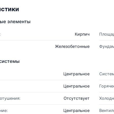
истики
ные элементы
:
Кирпич
Площад
Железобетонные
Фундам
системы
Центральное
Систем
Центральное
Горяче
отушения:
Отсутствует
Холодн
ние:
Центральное
Вентил