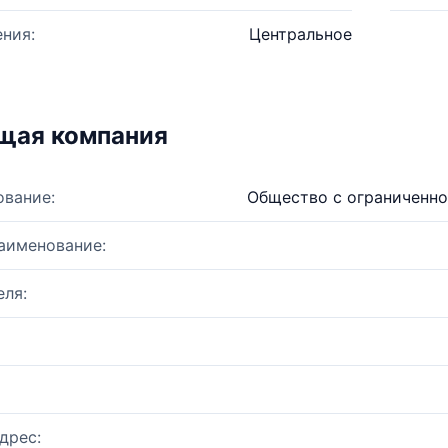
ния:
Центральное
щая компания
ование:
Общество с ограниченно
аименование:
ля:
дрес: