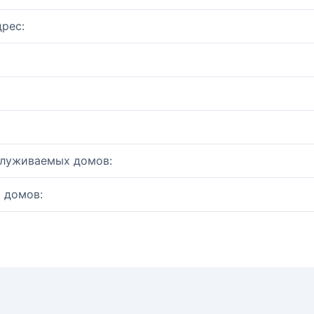
рес:
служиваемых домов:
 домов: