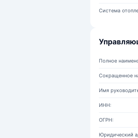
Система отопле
Управляю
Полное наимен
Сокращенное н
Имя руководите
ИНН:
ОГРН:
Юридический а