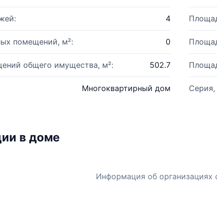
жей:
4
Площад
ых помещений, м²:
0
Площад
ений общего имущества, м²:
502.7
Площад
Многоквартирный дом
Серия,
ии в доме
Информация об организациях 