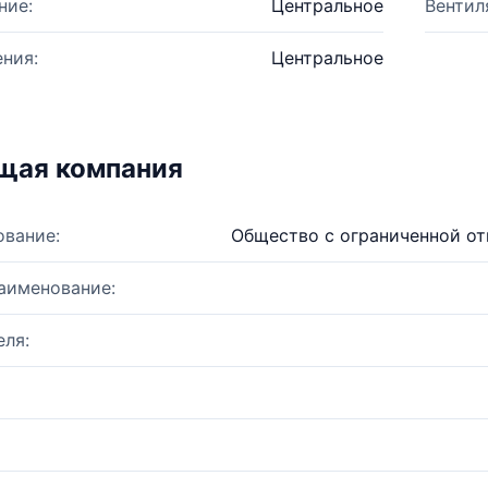
ние:
Центральное
Вентил
ния:
Центральное
щая компания
ование:
Общество с ограниченной о
аименование:
ля: