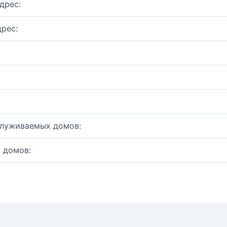
дрес:
рес:
служиваемых домов:
 домов: