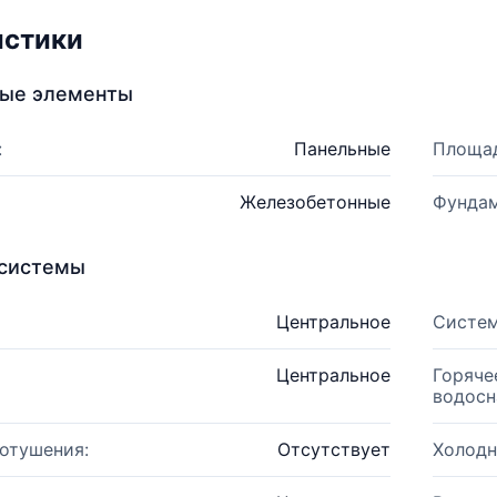
истики
ные элементы
:
Панельные
Площад
Железобетонные
Фундам
системы
Центральное
Систем
Центральное
Горяче
водосн
отушения:
Отсутствует
Холодн