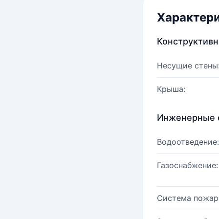
Характер
Конструктив
Несущие стены
Крыша:
Инженерные 
Водоотведение:
Газоснабжение:
Система пожар