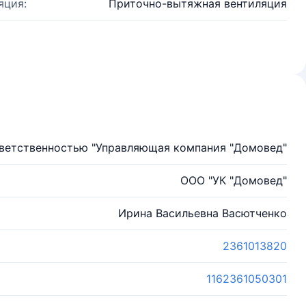
яция:
Приточно-вытяжная вентиляция
тветственностью "Управляющая компания "Домовед"
ООО "УК "Домовед"
Ирина Васильевна Васютченко
2361013820
1162361050301