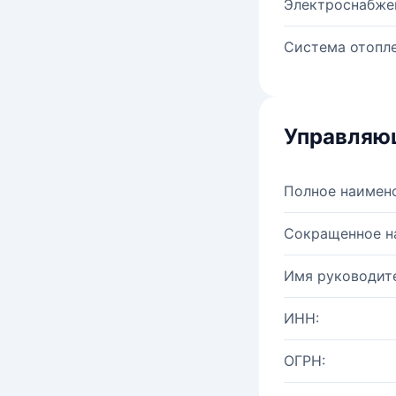
Электроснабже
Система отопле
Управляю
Полное наимен
Сокращенное н
Имя руководите
ИНН:
ОГРН: