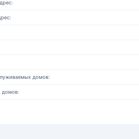
дрес:
рес:
служиваемых домов:
 домов: