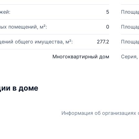
жей:
5
Площад
ых помещений, м²:
0
Площад
ений общего имущества, м²:
277.2
Площад
Многоквартирный дом
Серия,
ии в доме
Информация об организациях 