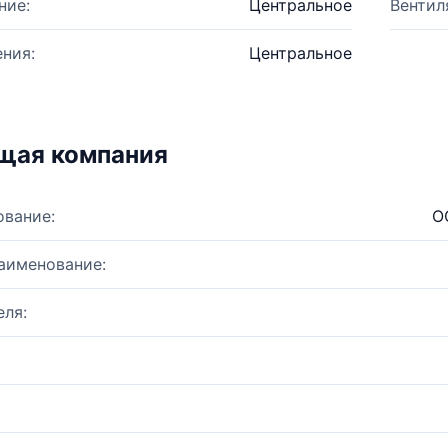
ние:
Центральное
Вентил
ния:
Центральное
щая компания
ование:
О
аименование:
ля: