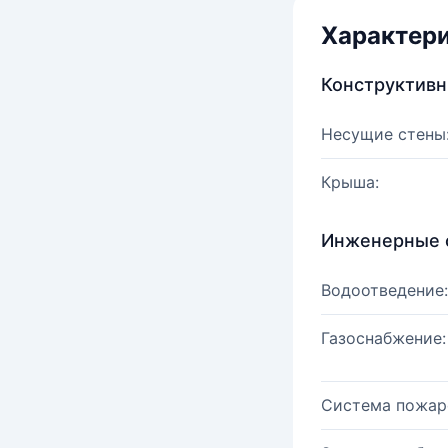
Характер
Конструктив
Несущие стены
Крыша:
Инженерные 
Водоотведение:
Газоснабжение:
Система пожар