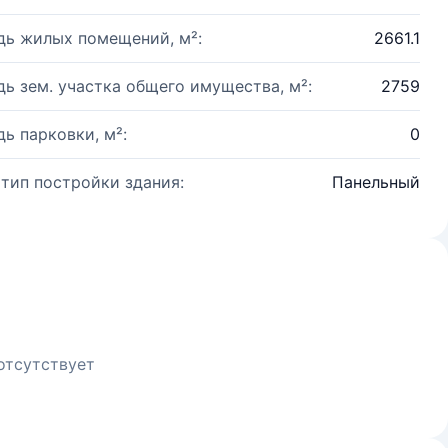
ь жилых помещений, м²:
2661.1
ь зем. участка общего имущества, м²:
2759
ь парковки, м²:
0
 тип постройки здания:
Панельный
отсутствует