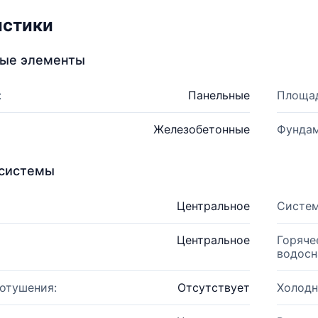
истики
ные элементы
:
Панельные
Площад
Железобетонные
Фундам
системы
Центральное
Систем
Центральное
Горяче
водосн
отушения:
Отсутствует
Холодн