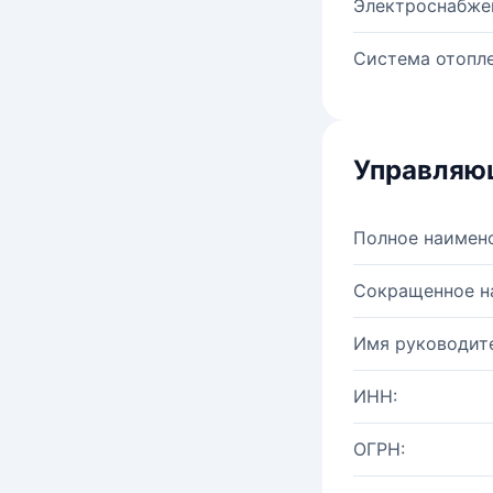
Электроснабже
Система отопле
Управляю
Полное наимен
Сокращенное н
Имя руководите
ИНН:
ОГРН: