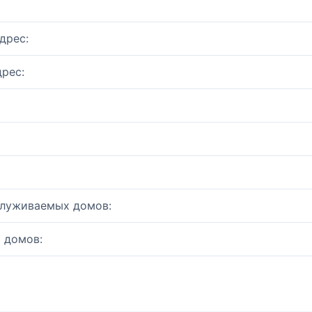
дрес:
рес:
служиваемых домов:
 домов: