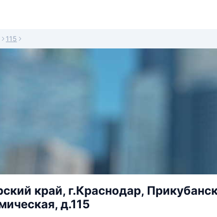
115
ский край, г.Краснодар, Прикубанск
мическая, д.115