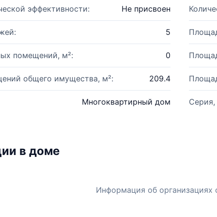
ческой эффективности:
Не присвоен
Количе
жей:
5
Площад
ых помещений, м²:
0
Площад
ений общего имущества, м²:
209.4
Площад
Многоквартирный дом
Серия,
ии в доме
Информация об организациях 