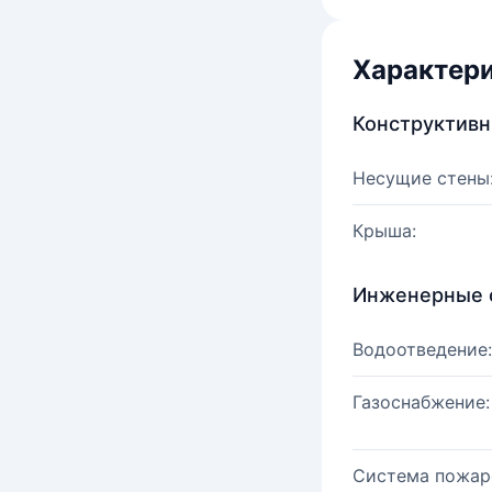
Характер
Конструктив
Несущие стены
Крыша:
Инженерные 
Водоотведение:
Газоснабжение:
Система пожар