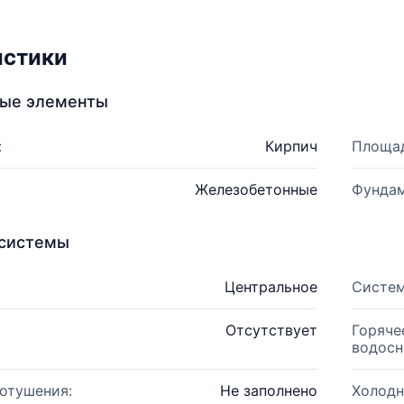
истики
ные элементы
:
Кирпич
Площад
Железобетонные
Фундам
системы
Центральное
Систем
Отсутствует
Горяче
водосн
отушения:
Не заполнено
Холодн