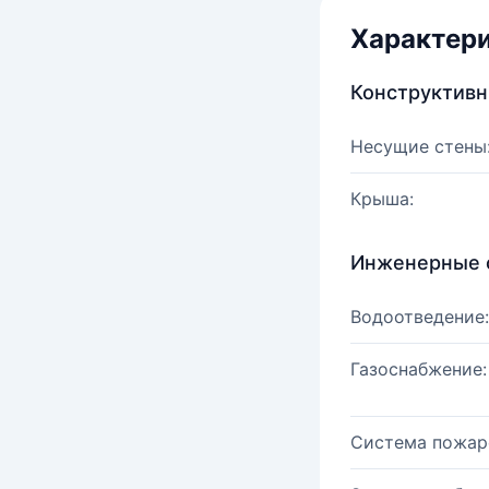
Характер
Конструктив
Несущие стены
Крыша:
Инженерные 
Водоотведение:
Газоснабжение:
Система пожар