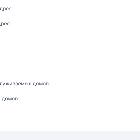
дрес:
рес:
служиваемых домов:
 домов: