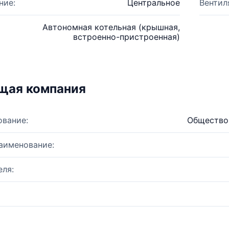
ние:
Центральное
Вентил
Автономная котельная (крышная,
встроенно-пристроенная)
щая компания
ование:
Общество 
аименование:
ля: