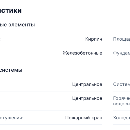
истики
ные элементы
:
Кирпич
Площад
Железобетонные
Фундам
системы
Центральное
Систем
Центральное
Горяче
водосн
отушения:
Пожарный кран
Холодн