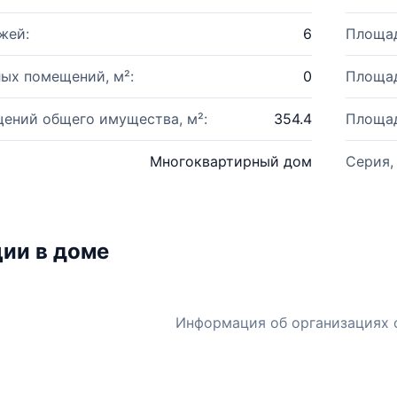
жей:
6
Площад
ых помещений, м²:
0
Площад
ений общего имущества, м²:
354.4
Площад
Многоквартирный дом
Серия,
ии в доме
Информация об организациях 