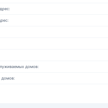
дрес:
рес:
служиваемых домов:
 домов: