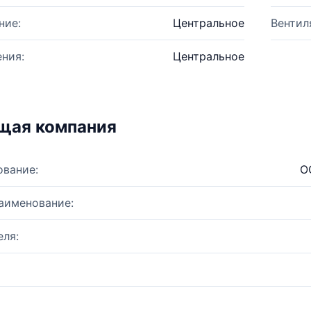
ние:
Центральное
Вентил
ния:
Центральное
щая компания
ование:
О
аименование:
ля: