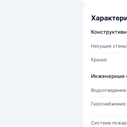
Характер
Конструктив
Несущие стены
Крыша:
Инженерные 
Водоотведение:
Газоснабжение:
Система пожар