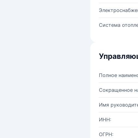
Электроснабже
Система отопле
Управляю
Полное наимен
Сокращенное н
Имя руководите
ИНН:
ОГРН: