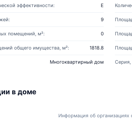
ческой эффективности:
E
Количе
жей:
9
Площад
ых помещений, м²:
0
Площад
ений общего имущества, м²:
1818.8
Площад
Многоквартирный дом
Серия,
ии в доме
Информация об организациях 