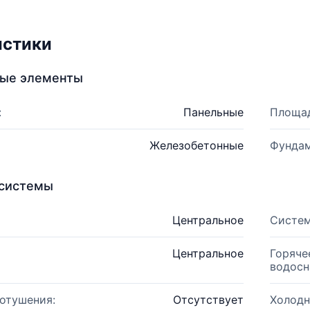
истики
ные элементы
:
Панельные
Площад
Железобетонные
Фундам
системы
Центральное
Систем
Центральное
Горяче
водосн
отушения:
Отсутствует
Холодн