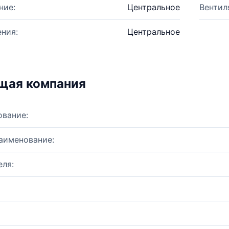
ние:
Центральное
Вентил
ния:
Центральное
щая компания
ование:
аименование:
ля: