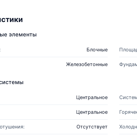
истики
ные элементы
:
Блочные
Площад
Железобетонные
Фундам
системы
Центральное
Систем
Центральное
Горяче
отушения:
Отсутствует
Холодн