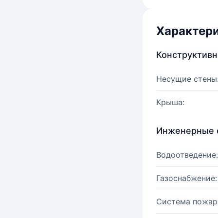
Характер
Конструктив
Несущие стены
Крыша:
Инженерные 
Водоотведение:
Газоснабжение:
Система пожар