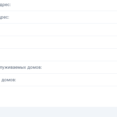
дрес:
рес:
служиваемых домов:
 домов: