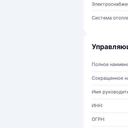
Электроснабже
Система отопле
Управляю
Полное наимен
Сокращенное н
Имя руководите
ИНН:
ОГРН: