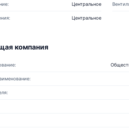
ние:
Центральное
Вентил
ния:
Центральное
щая компания
ование:
Обществ
аименование:
ля: