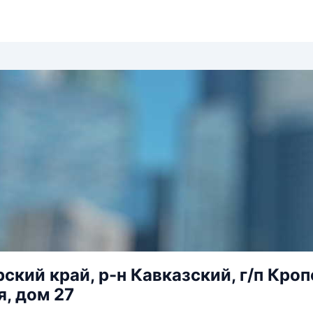
ский край, р-н Кавказский, г/п Кроп
я, дом 27