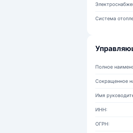
Электроснабже
Система отопле
Управляю
Полное наимен
Сокращенное н
Имя руководите
ИНН:
ОГРН: