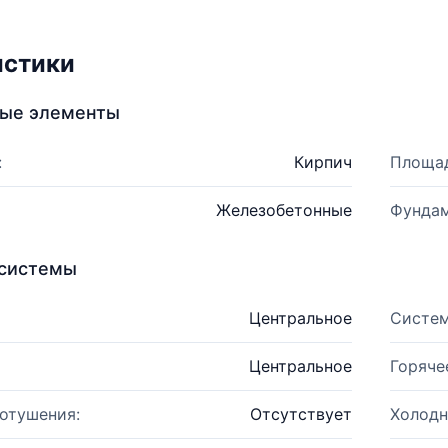
истики
ные элементы
:
Кирпич
Площад
Железобетонные
Фундам
системы
Центральное
Систем
Центральное
Горяче
отушения:
Отсутствует
Холодн