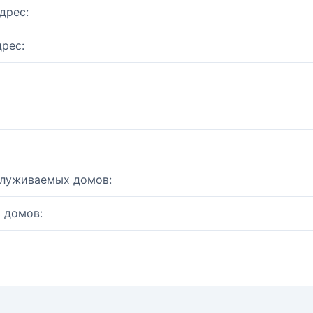
дрес:
рес:
служиваемых домов:
 домов: