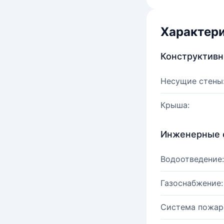
Характер
Конструктив
Несущие стены
Крыша:
Инженерные 
Водоотведение:
Газоснабжение:
Система пожар