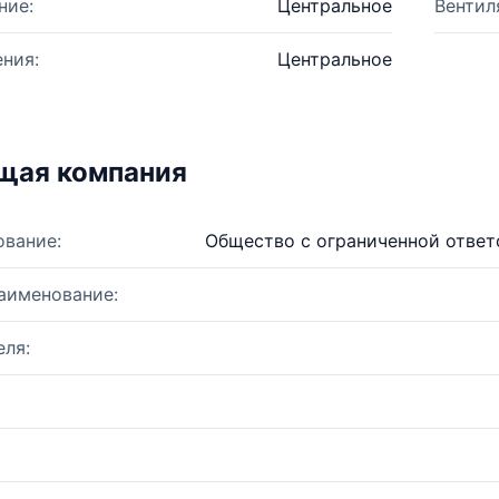
ние:
Центральное
Вентил
ния:
Центральное
щая компания
ование:
Общество с ограниченной отве
аименование:
ля: