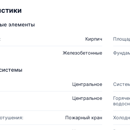
истики
ные элементы
:
Кирпич
Площад
Железобетонные
Фундам
системы
Центральное
Систем
Центральное
Горяче
водосн
отушения:
Пожарный кран
Холодн