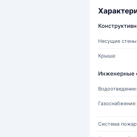
Характер
Конструктив
Несущие стены
Крыша:
Инженерные 
Водоотведение:
Газоснабжение:
Система пожар