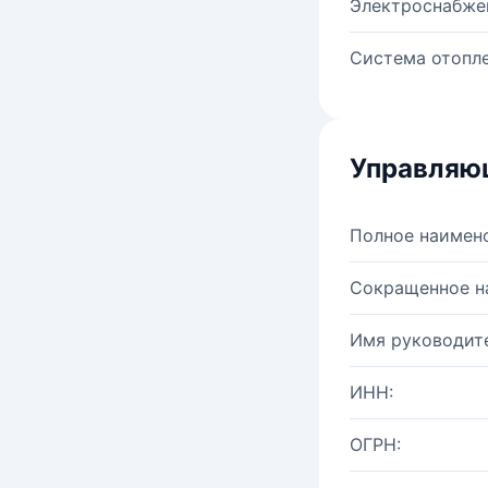
Электроснабже
Система отопле
Управляю
Полное наимен
Сокращенное н
Имя руководите
ИНН:
ОГРН: