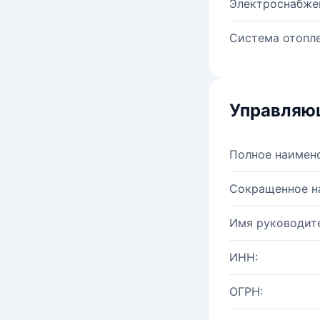
Электроснабже
Система отопле
Управляю
Полное наимен
Сокращенное н
Имя руководите
ИНН:
ОГРН: