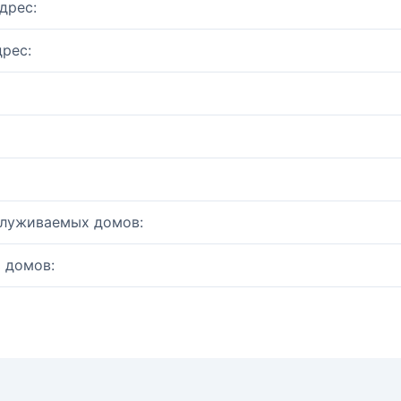
дрес:
рес:
служиваемых домов:
 домов: