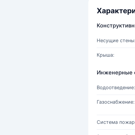
Характер
Конструктив
Несущие стены
Крыша:
Инженерные 
Водоотведение:
Газоснабжение:
Система пожар