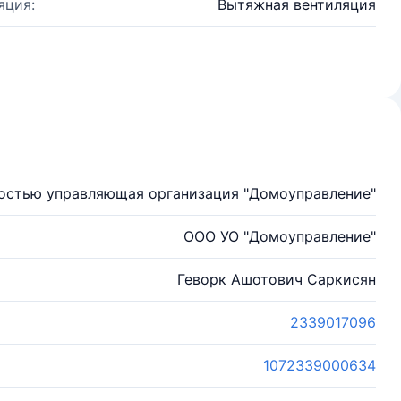
яция:
Вытяжная вентиляция
ностью управляющая организация "Домоуправление"
ООО УО "Домоуправление"
Геворк Ашотович Саркисян
2339017096
1072339000634