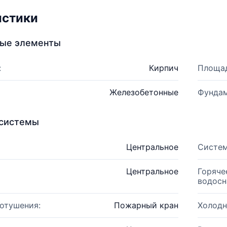
истики
ные элементы
:
Кирпич
Площад
Железобетонные
Фундам
системы
Центральное
Систем
Центральное
Горяче
водосн
отушения:
Пожарный кран
Холодн