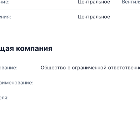
ние:
Центральное
Вентил
ния:
Центральное
щая компания
ование:
Общество с ограниченной ответствен
аименование:
ля: