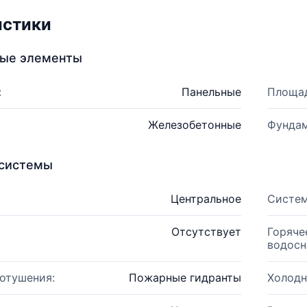
истики
ные элементы
:
Панельные
Площад
Железобетонные
Фундам
системы
Центральное
Систем
Отсутствует
Горяче
водосн
отушения:
Пожарные гидранты
Холодн