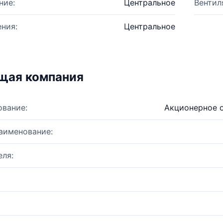
ние:
Центральное
Вентил
ния:
Центральное
щая компания
ование:
Акционерное 
аименование:
ля: