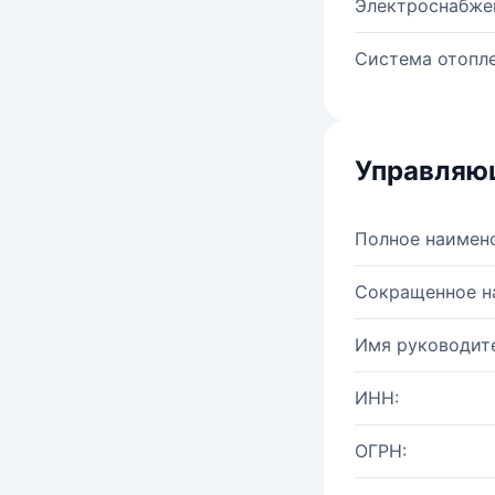
Электроснабже
Система отопле
Управляю
Полное наимен
Сокращенное н
Имя руководите
ИНН:
ОГРН: