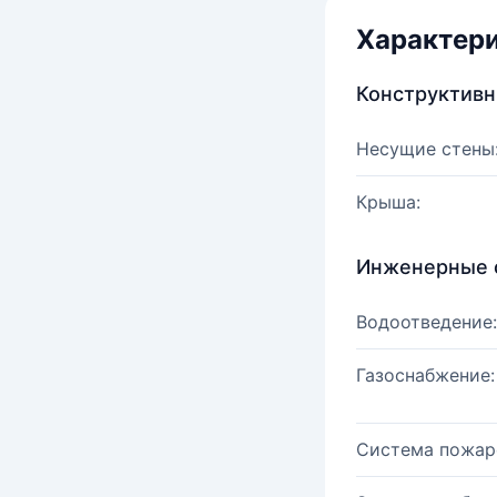
Характер
Конструктив
Несущие стены
Крыша:
Инженерные 
Водоотведение:
Газоснабжение:
Система пожар