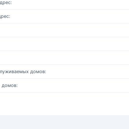
дрес:
рес:
служиваемых домов:
 домов: