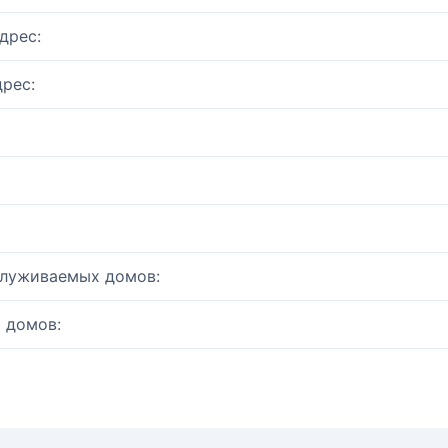
дрес:
рес:
служиваемых домов:
 домов: