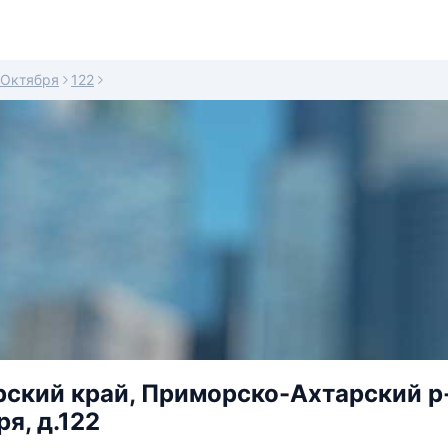
 Октября
122
ский край, Приморско-Ахтарский р-
я, д.122