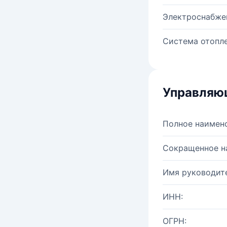
Электроснабже
Система отопле
Управляю
Полное наимен
Сокращенное н
Имя руководите
ИНН:
ОГРН: