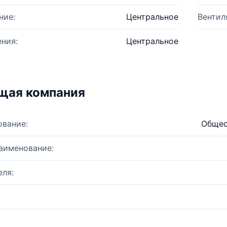
ние:
Центральное
Вентил
ния:
Центральное
щая компания
ование:
Общес
аименование:
ля: