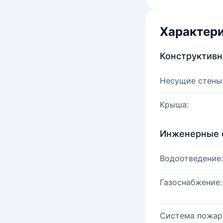
Характер
Конструктив
Несущие стены
Крыша:
Инженерные 
Водоотведение:
Газоснабжение:
Система пожар