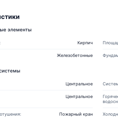
истики
ные элементы
:
Кирпич
Площад
Железобетонные
Фундам
системы
Центральное
Систем
Центральное
Горяче
водосн
отушения:
Пожарный кран
Холодн