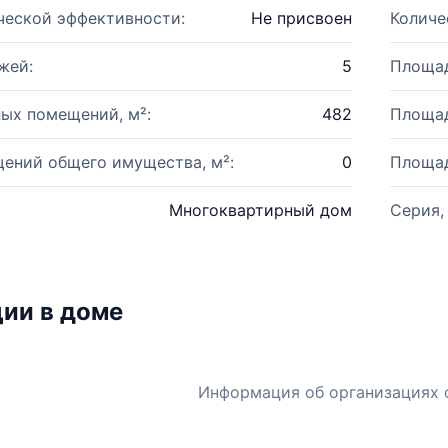
ческой эффективности:
Не присвоен
Количе
жей:
5
Площад
ых помещений, м²:
482
Площад
ений общего имущества, м²:
0
Площад
Многоквартирный дом
Серия,
ии в доме
Информация об организациях 